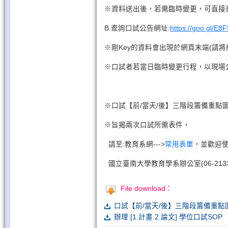
※資料送出後，若需臨時變更，可直接
B.查詢口試公告網址:
https://goo.gl/E8
※剛Key的資料會出現於網頁末端(請
※口試者若當日臨時變更行程，以現場
※口試【前/當天/後】三階段籌備重
※旨揭兩次口試所需表件，
請至:教育系網--->
常用表單
，並歡迎使
國立臺南大學教育學系辦公室(06-213311
File download：
口試【前/當天/後】三階段籌備重點
辦理 [1.計畫 2.論文] 學位口試SOP