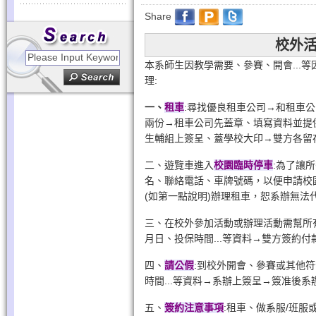
Share
校外
本系師生因教學需要、參賽、開會...
理:
一、
租車
:尋找優良租車公司→和租車
兩份→租車公司先蓋章、填寫資料並提供
生輔組上簽呈、蓋學校大印→雙方各留
二、遊覽車進入
校園臨時停車
:為了讓
名、聯絡電話、車牌號碼，以便申請校園
(如第一點說明)辦理租車，恕系辦無法
三、在校外參加活動或辦理活動需幫所
月日、投保時間...等資料→雙方簽約付
四、
請公假
:到校外開會、參賽或其他
時間...等資料→系辦上簽呈→簽准後
五、
簽約注意事項
:租車、做系服/班