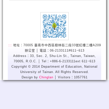
:::
地址：70005 臺南市中西區樹林街二段33號紅樓二樓A209
辦公室 │ 電話：06-2133111#611~613
Address：33, Sec. 2, Shu-Lin St., Tainan, Taiwan,
70005, R.O.C. │ Tel：+886-6-2133111ext 611~613
Copyright © 2014 Department of Education, National
University of Tainan. All Rights Reserved.
Design by
Chinglan
│ Visitors：1057761