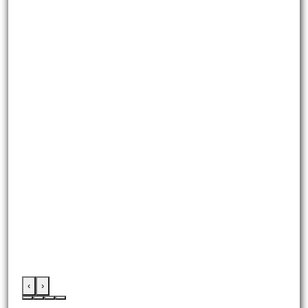
‹
›
:::