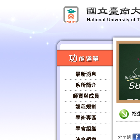
:::
:::
最新消息
Pr
系所簡介
師資與成員
:::
課程規劃
招
學術專區
學會組織
分享到
法令規章