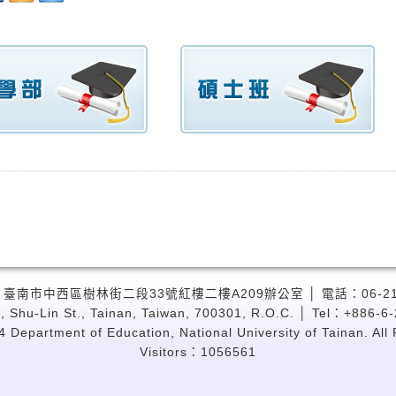
 臺南市中西區樹林街二段33號紅樓二樓A209辦公室 │ 電話：06-2133
, Shu-Lin St., Tainan, Taiwan, 700301, R.O.C. │ Tel：+886-6
 Department of Education, National University of Tainan. All
Visitors：1056561