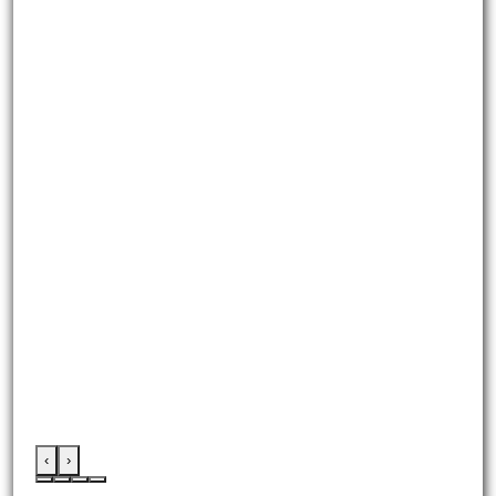
‹
›
:::