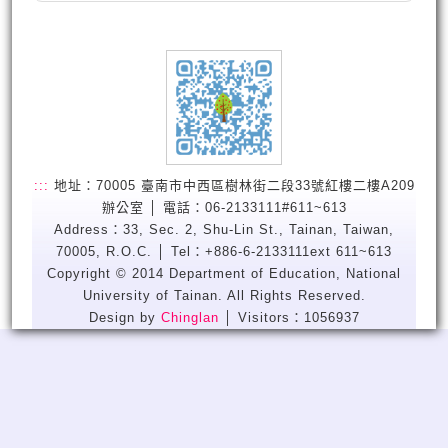
:::
地址：70005 臺南市中西區樹林街二段33號紅樓二樓A209
辦公室 │ 電話：06-2133111#611~613
Address：33, Sec. 2, Shu-Lin St., Tainan, Taiwan,
70005, R.O.C. │ Tel：+886-6-2133111ext 611~613
Copyright © 2014 Department of Education, National
University of Tainan. All Rights Reserved.
Design by
Chinglan
│ Visitors：1056937