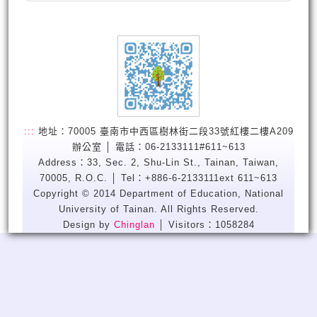
:::
地址：70005 臺南市中西區樹林街二段33號紅樓二樓A209
辦公室 │ 電話：06-2133111#611~613
Address：33, Sec. 2, Shu-Lin St., Tainan, Taiwan,
70005, R.O.C. │ Tel：+886-6-2133111ext 611~613
Copyright © 2014 Department of Education, National
University of Tainan. All Rights Reserved.
Design by
Chinglan
│ Visitors：1058284