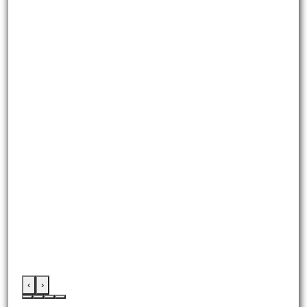
‹
›
:::