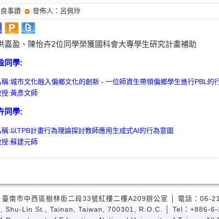
優良事蹟
發佈人：呂佩玲
洪嘉盈、陳怡卉2位同學榮獲國科會大專學生研究計畫補助
盈同學:
稱:城市文化融入偏鄉文化的創新 - 一位師資生帶領偏鄉學生進行PBL的
授:黃彥文師
卉同學:
稱:以TPB計畫行為理論探討教師應用生成式AI的行為意圖
授:蘇建元師
 臺南市中西區樹林街二段33號紅樓二樓A209辦公室 │ 電話：06-2133
, Shu-Lin St., Tainan, Taiwan, 700301, R.O.C. │ Tel：+886-6