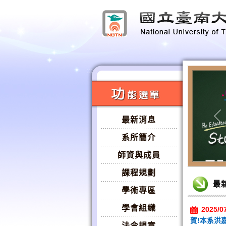
:::
:::
最新消息
Pr
系所簡介
師資與成員
:::
課程規劃
最
學術專區
學會組織
2025/0
賀!本系洪
法令規章