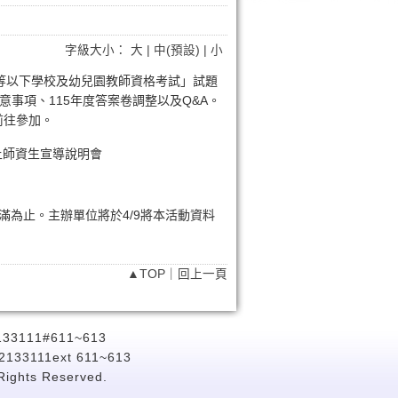
字級大小：
大
|
中(預設)
|
小
級中等以下學校及幼兒園教師資格考試」試題
事項、115年度答案卷調整以及Q&A。
前往參加。
上師資生宣導說明會
滿為止。主辦單位將於4/9將本活動資料
▲TOP
｜
回上一頁
111#611~613
-2133111ext 611~613
 Rights Reserved.