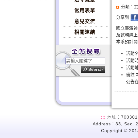
分類：
常用表單
分享到
意見交流
國立臺灣師
相關連結
及試務線上
本系預計開
活動
活動時
活動地
備註
公告
:::
地址：700301
Address：33, Sec. 2
Copyright © 2014