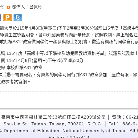
其他
發佈人：呂佩玲
範大學於115年4月8日(星期三)下午2時至3時30分辦理115年度「高
師資生宣導說明會，會中介紹素養導向評量概念、試題範例、線上報名注意
放紅樓A312教室供同學們一起參與線上說明會，歡迎有興趣的同學自行
名稱:115年度「高級中等以下學校及幼兒園教師資格考試」試題及試務線
間:115年4月8日(星期三)下午2時至3時30分
點:本校紅樓A312教室
:本活動不需要報名，有興趣的同學可自行到A312教室參加。座位有限，額
在教檢考試官網。
 臺南市中西區樹林街二段33號紅樓二樓A209辦公室 │ 電話：06-2133
, Shu-Lin St., Tainan, Taiwan, 700301, R.O.C. │ Tel：+886-6
 Department of Education, National University of Tainan. All
Visitors：1057413